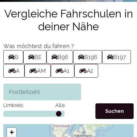
Vergleiche Fahrschulen in
deiner Nähe
Was möchtest du fahren ?
B
BE
B96
B196
B197
A
AM
A1
A2
Umkreis:
Alle
+