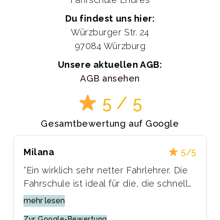
Du findest uns hier:
Würzburger Str. 24
97084 Würzburg
Unsere aktuellen AGB:
AGB ansehen
5
/ 5
Gesamtbewertung auf Google
Milana
5/5
“Ein wirklich sehr netter Fahrlehrer. Die
Fahrschule ist ideal für die, die schnell
vorankommen wollen. Sie bietet einen
mehr lesen
Ferienschnellkurs für die
Zur Google-Bewertung