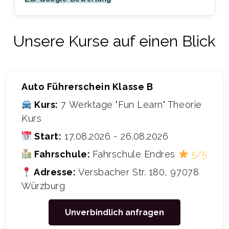
Theoriestunden und das Fahren bevor
man die Theorieprüfung bestanden hat.
Was mir auch geholfen hatte waren
Unsere Kurse auf einen Blick
Feedbacks am Ende der Fahrstunde
über meinen Fahrstil und was ich
besser machen könnte. Zu dem konnte
ich von A nach B abgeholt und
Auto Führerschein Klasse B
hingefahren werden, was nicht von
Kurs:
7 Werktage "Fun Learn" Theorie
meiner Fahrzeit abgezogen wurde, so
Kurs
wie bei manch anderen Fahrschulen. Ich
Start:
17.08.2026 - 26.08.2026
bin echt dankbar in den letzten 3-4
Fahrschule:
Fahrschule Endres
5/5
Monaten in guten Händen aufgehoben
gewesen zu sein. Wirklich eine super
Adresse:
Versbacher Str. 180, 97078
Fahrschule, würde ich jedem so weiter
Würzburg
empfehlen!”
Unverbindlich anfragen